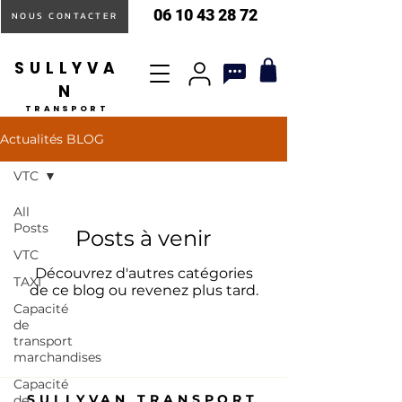
06 10 43 28 72
NOUS CONTACTER
SULLYVA
N
TRANSPORT
Actualités BLOG
VTC
All
Posts
Posts à venir
VTC
Découvrez d'autres catégories
TAXI
de ce blog ou revenez plus tard.
Capacité
de
transport
marchandises
Capacité
SULLYVAN TRANSPORT
de