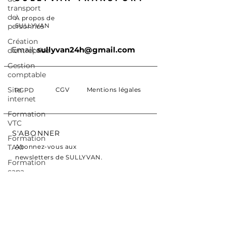
transport
de
À propos de
personnes
SULLYVAN
Création
Email:
sullyvan24h@gmail.com
d'entreprise
Gestion
comptable
Site
CGV
Mentions légales
RGPD
internet
Formation
VTC
S'ABONNER
Formation
TAXI
Abonnez-vous aux
newsletters de SULLYVAN.
Formation
capa
E-mail
marchandises
Formation
Actualités
capa
personnes