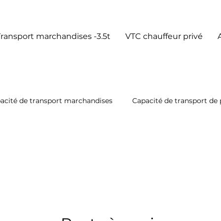
Transport marchandises -3.5t
VTC chauffeur privé
acité de transport marchandises
Capacité de transport de
ion comptable
Site internet
Formation VTC
Form
Formation capa personnes
DREAL
TPMR
Séc
entreprise