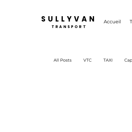
SULLYVAN
Accueil
TRANSPORT
All Posts
VTC
TAXI
Cap
Création d'entreprise
Gest
Formation capa marchandises
Les salariés
Le dirigeant d'