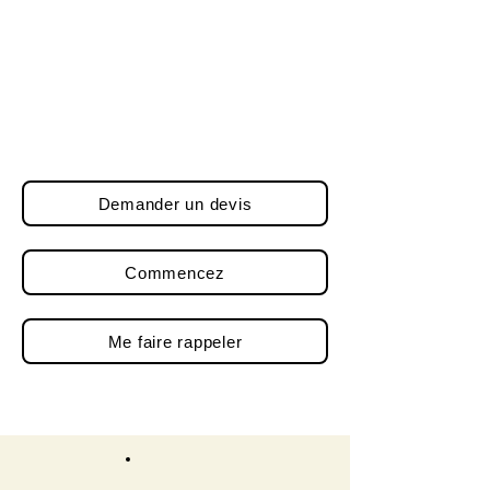
495€ HT
SAS / SARL =
695€ HT
(hors frais de greffe et annonce légale)
Demander un devis
Commencez
Me faire rappeler