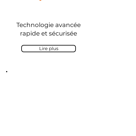
Technologie avancée
rapide et sécurisée
Lire plus
Transformez votre micro
SASU / EURL
495€ HT
(Tout compris
hors annonce légale et greffe)