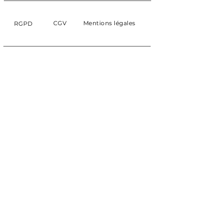
CGV
Mentions légales
RGPD
S'ABONNER
Abonnez-vous aux
newsletters de SULLYVAN.
E-mail
Actualités