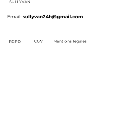
SULLYVAN
Email:
sullyvan24h@gmail.com
CGV
Mentions légales
RGPD
S'ABONNER
Abonnez-vous aux
newsletters de SULLYVAN.
E-mail
Actualités