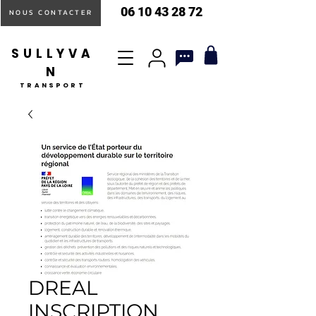
06 10 43 28 72
NOUS CONTACTER
SULLYVA
N
TRANSPORT
DREAL
INSCRIPTION