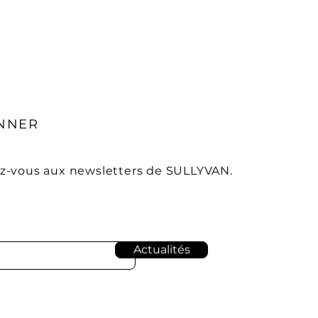
ans.
a vis d'autrui.
même en sursis. supérieur à 6
NNER
-vous aux newsletters de SULLYVAN.
Actualités