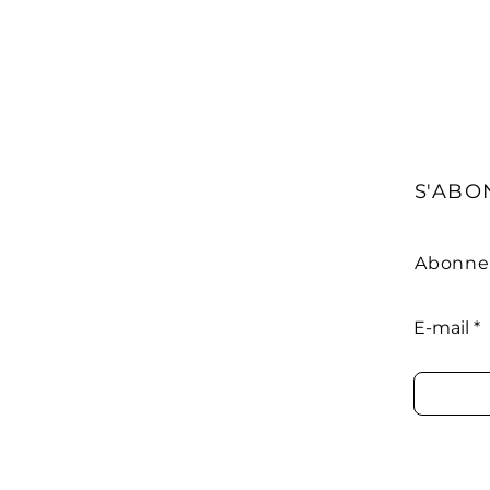
récidive dans les 2 
Mise en danger de l
Escroqueries
Peine de prisons (
mois.).
Et plus...
S'ABO
Abonnez
E-mail